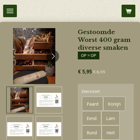
Ga
direct
naar
de
Gestoomde
hoofdinhoud
Worst 400 gram
diverse smaken
OP = OP
€ 5,95
€ 6,95
Diersoort
Paard
Konijn
Eend
Lam
Rund
Hert