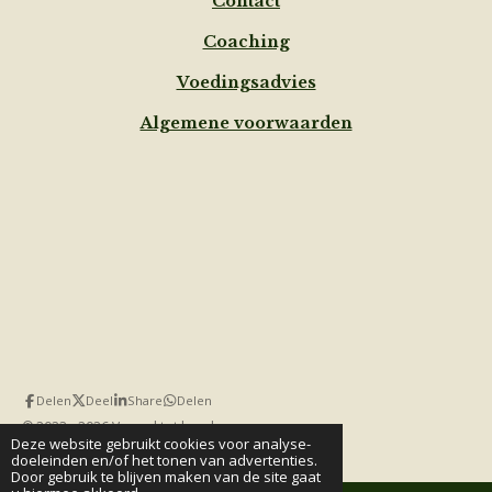
Contact
Coaching
Voedingsadvies
Algemene voorwaarden
Delen
Deel
Share
Delen
© 2023 - 2026 Van nul tot hond
Deze website gebruikt cookies voor analyse-
Powered by
JouwWeb
doeleinden en/of het tonen van advertenties.
Door gebruik te blijven maken van de site gaat