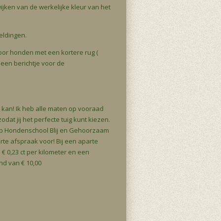
wijken van de werkelijke kleur van het
eeldingen.
voor honden met een kortere rug (
 een berichtje voor de
 kan! Ik heb alle maten op vooraad
odat jij het perfecte tuig kunt kiezen.
 op Hondenschool Blij en Gehoorzaam
te afspraak voor! Bij een aparte
€ 0,23 ct per kilometer en een
nd van € 10,00