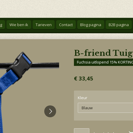
g
Wie ben ik
Tarieven
Contact
Blog pagina
B2B pagina
B-friend Tuig
Fuchsia uitlopend 15% KORTIN
€ 33,45
Kleur