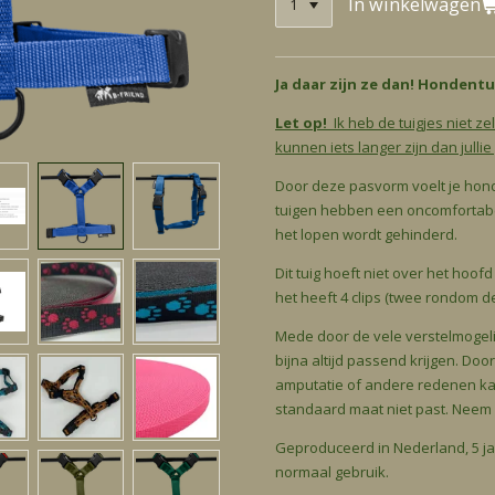
In winkelwagen
Ja daar zijn ze dan! Hondent
Let op!
Ik heb de tuigjes niet ze
kunnen iets langer zijn dan julli
Door deze pasvorm voelt je hond z
tuigen hebben een oncomfortabe
het lopen wordt gehinderd.
Dit tuig hoeft niet over het ho
het heeft 4 clips (twee rondom d
Mede door de vele verstelmogelij
bijna altijd passend krijgen. Do
amputatie of andere redenen ka
standaard maat niet past. Neem i
Geproduceerd in Nederland, 5 jaa
normaal gebruik.