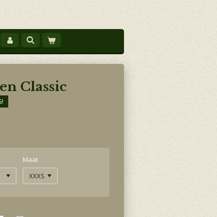
en Classic
G!
Maat