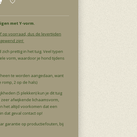
uigen met Y-vorm.
lf op voorraad, dus de levertijden
e gewend zijn!
ich prettig in het tuig. Veel typen
le vorm, waardoor je hond tijdens
ofd heen te worden aangedaan, want
e romp, 2 op de hals)
kheden (5 plekken) kun je dit tuig
or zeer afwijkende lichaamsvorm,
n het altijd voorkomen dat een
n dat geval contact op!
r garantie op productiefouten, bij