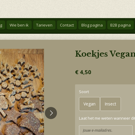
g
Wie ben ik
Tarieven
Contact
Blog pagina
B2B pagina
Koekjes Vegani
€ 4,50
Soort
Vegan
Insect
Laat het me weten wanneer dit