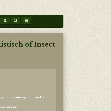
stisch of Insect
 product weer op voorraad is.
Verzenden