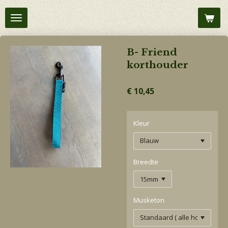
Ga
direct
naar
de
B- Friend
hoofdinhoud
korthouder
€ 10,45
Kleur
Breedte
Musketon